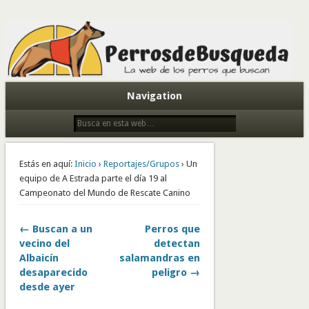
Todo sobre perros de búsqueda y detectores
Navigation
Estás en aquí:
Inicio
›
Reportajes/Grupos
› Un
equipo de A Estrada parte el día 19 al
Campeonato del Mundo de Rescate Canino
← Buscan a un
Perros que
vecino del
detectan
Albaicín
salamandras en
desaparecido
peligro →
desde ayer