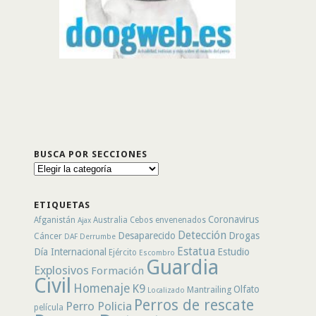
BUSCA POR SECCIONES
Busca
por
secciones
ETIQUETAS
Coronavirus
Afganistán
Australia
Cebos envenenados
Ajax
Detección
Desaparecido
Drogas
Cáncer
DAF
Derrumbe
Estatua
Día Internacional
Estudio
Ejército
Escombro
Guardia
Explosivos
Formación
Civil
Homenaje
K9
Olfato
Mantrailing
Localizado
Perros de rescate
Perro Policia
película