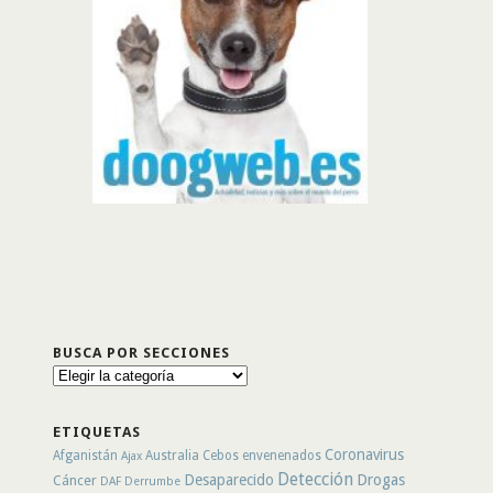
BUSCA POR SECCIONES
Busca
por
secciones
ETIQUETAS
Coronavirus
Afganistán
Australia
Cebos envenenados
Ajax
Detección
Desaparecido
Drogas
Cáncer
DAF
Derrumbe