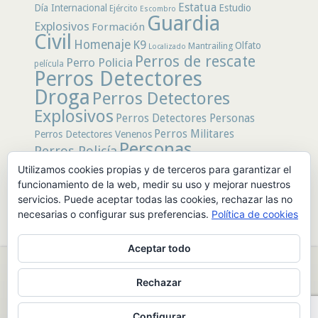
Estatua
Día Internacional
Estudio
Ejército
Escombro
Guardia
Explosivos
Formación
Civil
Homenaje
K9
Olfato
Mantrailing
Localizado
Perros de rescate
Perro Policia
película
Perros Detectores
Droga
Perros Detectores
Explosivos
Perros Detectores Personas
Perros Militares
Perros Detectores Venenos
Personas
Perros Policía
Desaparecidas
Utilizamos cookies propias y de terceros para garantizar el
Policía
Policía Local
rastro
Policía Nacional
funcionamiento de la web, medir su uso y mejorar nuestros
rescate
Restos
servicios. Puede aceptar todas las cookies, rechazar las no
Terremoto
Tertulias Caninas
Unidad
humanos
necesarias o configurar sus preferencias.
Política de cookies
canina
Veneno
Video
Aceptar todo
© 2026 PerrosdeBusqueda |
Política de Privacidad y Aviso Legal
|
Rechazar
Sobre nosotros
|
Publicidad
Configurar