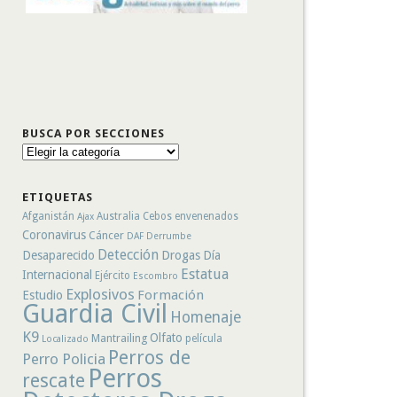
BUSCA POR SECCIONES
Busca
por
secciones
ETIQUETAS
Afganistán
Australia
Cebos envenenados
Ajax
Coronavirus
Cáncer
DAF
Derrumbe
Detección
Desaparecido
Drogas
Día
Estatua
Internacional
Ejército
Escombro
Explosivos
Formación
Estudio
Guardia Civil
Homenaje
K9
Olfato
Mantrailing
película
Localizado
Perros de
Perro Policia
Perros
rescate