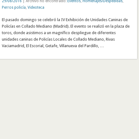
29/08/2016
| Archivo no encontrado:
Eventos
,
Homenajes/Despedidas
,
Perros policía
,
Videoteca
El pasado domingo se celebró la IV Exhibición de Unidades Caninas de
Policías en Collado Mediano (Madrid). El evento se realizó en la plaza de
toros, donde asistimos a un magnífico despliegue de diferentes
unidades caninas de Policías Locales de Collado Mediano, Rivas
Vaciamadrid, El Escorial, Getafe, Villanueva del Pardillo, …