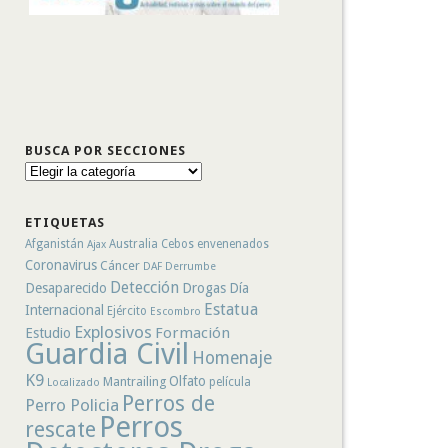
BUSCA POR SECCIONES
Busca
por
secciones
ETIQUETAS
Afganistán
Australia
Cebos envenenados
Ajax
Coronavirus
Cáncer
DAF
Derrumbe
Detección
Desaparecido
Drogas
Día
Estatua
Internacional
Ejército
Escombro
Explosivos
Formación
Estudio
Guardia Civil
Homenaje
K9
Olfato
Mantrailing
película
Localizado
Perros de
Perro Policia
Perros
rescate