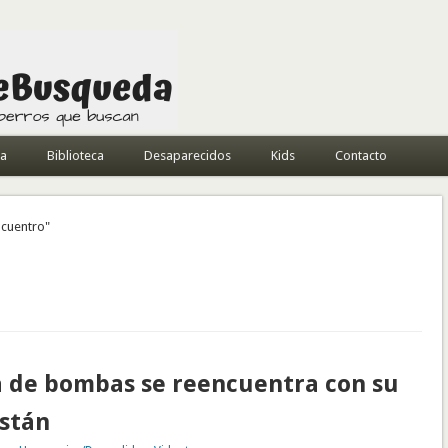
da
Biblioteca
Desaparecidos
Kids
Contacto
ncuentro"
a de bombas se reencuentra con su
istán