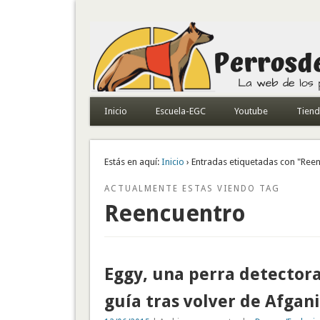
Todo sobre perros de búsqueda y detectores
Inicio
Escuela-EGC
Youtube
Tien
Estás en aquí:
Inicio
› Entradas etiquetadas con "Ree
ACTUALMENTE ESTAS VIENDO TAG
Reencuentro
Eggy, una perra detector
guía tras volver de Afgan