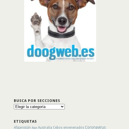
BUSCA POR SECCIONES
Busca
por
secciones
ETIQUETAS
Coronavirus
Afganistán
Australia
Cebos envenenados
Ajax