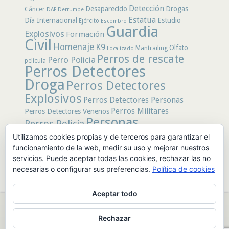
Detección
Desaparecido
Drogas
Cáncer
DAF
Derrumbe
Estatua
Día Internacional
Estudio
Ejército
Escombro
Guardia
Explosivos
Formación
Civil
Homenaje
K9
Olfato
Mantrailing
Localizado
Perros de rescate
Perro Policia
película
Perros Detectores
Droga
Perros Detectores
Explosivos
Perros Detectores Personas
Perros Militares
Perros Detectores Venenos
Personas
Perros Policía
Desaparecidas
Utilizamos cookies propias y de terceros para garantizar el
Policía
Policía Local
rastro
Policía Nacional
funcionamiento de la web, medir su uso y mejorar nuestros
rescate
Restos
servicios. Puede aceptar todas las cookies, rechazar las no
Terremoto
Tertulias Caninas
Unidad
humanos
necesarias o configurar sus preferencias.
Política de cookies
canina
Veneno
Video
Aceptar todo
© 2026 PerrosdeBusqueda |
Política de Privacidad y Aviso Legal
|
Rechazar
Sobre nosotros
|
Publicidad