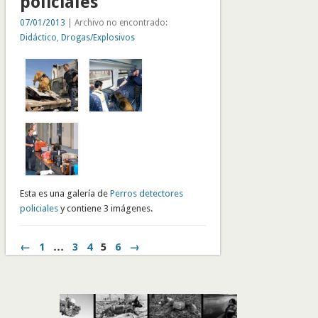
policiales
07/01/2013
| Archivo no encontrado:
Didáctico
,
Drogas/Explosivos
Esta es una galería de
Perros detectores
policiales
y contiene 3 imágenes.
←
1
…
3
4
5
6
→