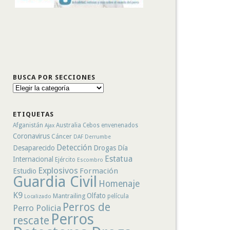
BUSCA POR SECCIONES
Busca
por
secciones
ETIQUETAS
Afganistán
Australia
Cebos envenenados
Ajax
Coronavirus
Cáncer
DAF
Derrumbe
Detección
Desaparecido
Drogas
Día
Estatua
Internacional
Ejército
Escombro
Explosivos
Formación
Estudio
Guardia Civil
Homenaje
K9
Olfato
Mantrailing
película
Localizado
Perros de
Perro Policia
Perros
rescate