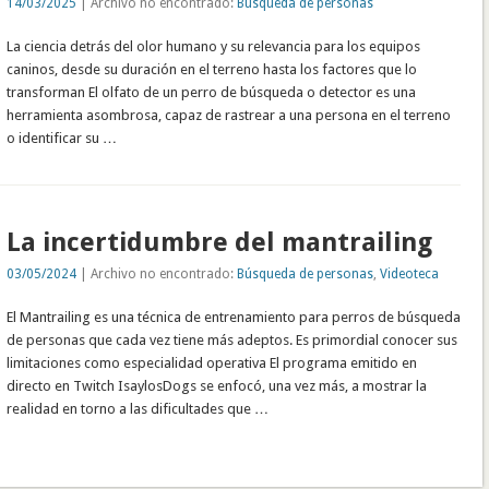
14/03/2025
| Archivo no encontrado:
Búsqueda de personas
La ciencia detrás del olor humano y su relevancia para los equipos
caninos, desde su duración en el terreno hasta los factores que lo
transforman El olfato de un perro de búsqueda o detector es una
herramienta asombrosa, capaz de rastrear a una persona en el terreno
o identificar su …
La incertidumbre del mantrailing
03/05/2024
| Archivo no encontrado:
Búsqueda de personas
,
Videoteca
El Mantrailing es una técnica de entrenamiento para perros de búsqueda
de personas que cada vez tiene más adeptos. Es primordial conocer sus
limitaciones como especialidad operativa El programa emitido en
directo en Twitch IsaylosDogs se enfocó, una vez más, a mostrar la
realidad en torno a las dificultades que …