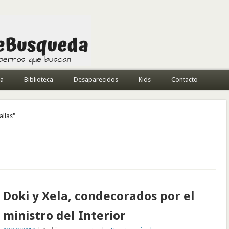
da
Biblioteca
Desaparecidos
Kids
Contacto
allas"
Doki y Xela, condecorados por el
ministro del Interior