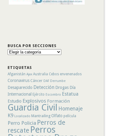
BUSCA POR SECCIONES
Busca
por
secciones
ETIQUETAS
Afganistán
Australia
Cebos envenenados
Ajax
Coronavirus
Cáncer
DAF
Derrumbe
Detección
Desaparecido
Drogas
Día
Estatua
Internacional
Ejército
Escombro
Explosivos
Formación
Estudio
Guardia Civil
Homenaje
K9
Olfato
Mantrailing
película
Localizado
Perros de
Perro Policia
Perros
rescate