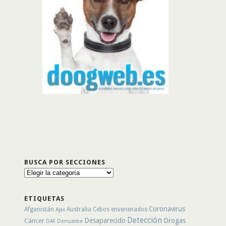
BUSCA POR SECCIONES
Busca
por
secciones
ETIQUETAS
Coronavirus
Afganistán
Australia
Cebos envenenados
Ajax
Detección
Desaparecido
Drogas
Cáncer
DAF
Derrumbe