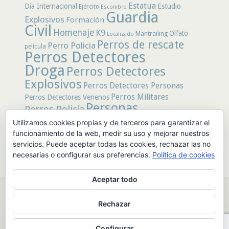
Estatua
Día Internacional
Estudio
Ejército
Escombro
Guardia
Explosivos
Formación
Civil
Homenaje
K9
Olfato
Mantrailing
Localizado
Perros de rescate
Perro Policia
película
Perros Detectores
Droga
Perros Detectores
Explosivos
Perros Detectores Personas
Perros Militares
Perros Detectores Venenos
Personas
Perros Policía
Desaparecidas
Utilizamos cookies propias y de terceros para garantizar el
Policía
Policía Local
rastro
Policía Nacional
funcionamiento de la web, medir su uso y mejorar nuestros
rescate
Restos
servicios. Puede aceptar todas las cookies, rechazar las no
Terremoto
Tertulias Caninas
Unidad
humanos
necesarias o configurar sus preferencias.
Política de cookies
canina
Veneno
Video
Aceptar todo
© 2026 PerrosdeBusqueda |
Política de Privacidad y Aviso Legal
|
Rechazar
Sobre nosotros
|
Publicidad
Configurar