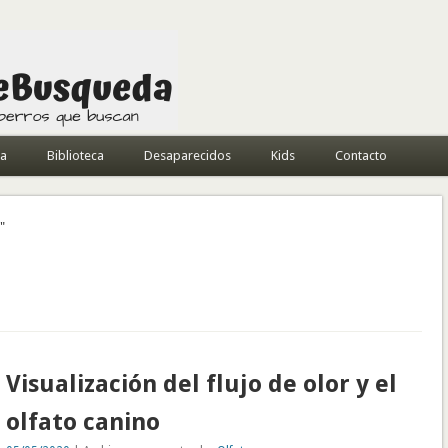
da
Biblioteca
Desaparecidos
Kids
Contacto
"
Visualización del flujo de olor y el
olfato canino