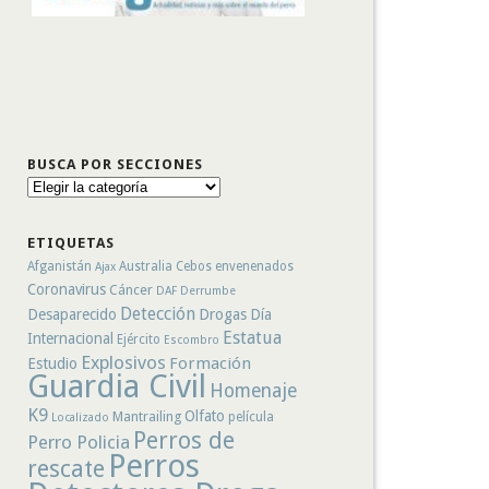
BUSCA POR SECCIONES
Busca
por
secciones
ETIQUETAS
Afganistán
Australia
Cebos envenenados
Ajax
Coronavirus
Cáncer
DAF
Derrumbe
Detección
Desaparecido
Drogas
Día
Estatua
Internacional
Ejército
Escombro
Explosivos
Formación
Estudio
Guardia Civil
Homenaje
K9
Olfato
Mantrailing
película
Localizado
Perros de
Perro Policia
Perros
rescate