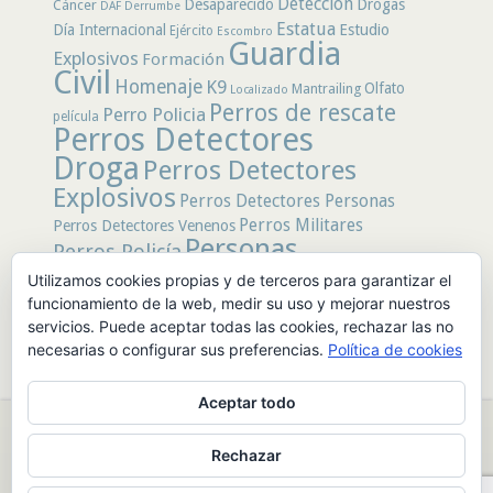
Detección
Desaparecido
Drogas
Cáncer
DAF
Derrumbe
Estatua
Día Internacional
Estudio
Ejército
Escombro
Guardia
Explosivos
Formación
Civil
Homenaje
K9
Olfato
Mantrailing
Localizado
Perros de rescate
Perro Policia
película
Perros Detectores
Droga
Perros Detectores
Explosivos
Perros Detectores Personas
Perros Militares
Perros Detectores Venenos
Personas
Perros Policía
Desaparecidas
Utilizamos cookies propias y de terceros para garantizar el
Policía
Policía Local
rastro
funcionamiento de la web, medir su uso y mejorar nuestros
Policía Nacional
rescate
Restos
servicios. Puede aceptar todas las cookies, rechazar las no
Terremoto
Tertulias Caninas
Unidad
humanos
necesarias o configurar sus preferencias.
Política de cookies
canina
Veneno
Video
Aceptar todo
© 2026 PerrosdeBusqueda |
Política de Privacidad y Aviso Legal
|
Rechazar
Sobre nosotros
|
Publicidad