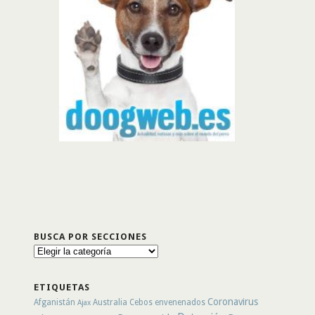
BUSCA POR SECCIONES
Busca
por
secciones
ETIQUETAS
Coronavirus
Afganistán
Australia
Cebos envenenados
Ajax