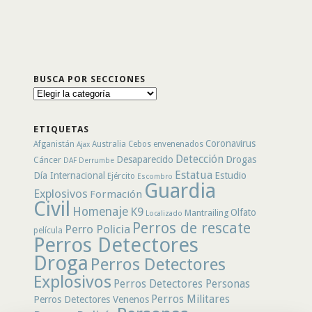
BUSCA POR SECCIONES
Busca
por
secciones
ETIQUETAS
Coronavirus
Afganistán
Australia
Cebos envenenados
Ajax
Detección
Desaparecido
Drogas
Cáncer
DAF
Derrumbe
Estatua
Día Internacional
Estudio
Ejército
Escombro
Guardia
Explosivos
Formación
Civil
Homenaje
K9
Olfato
Mantrailing
Localizado
Perros de rescate
Perro Policia
película
Perros Detectores
Droga
Perros Detectores
Explosivos
Perros Detectores Personas
Perros Militares
Perros Detectores Venenos