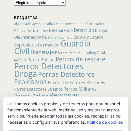
Busca
por
secciones
ETIQUETAS
Coronavirus
Afganistán
Australia
Cebos envenenados
Ajax
Detección
Desaparecido
Drogas
Cáncer
DAF
Derrumbe
Estatua
Día Internacional
Estudio
Ejército
Escombro
Guardia
Explosivos
Formación
Civil
Homenaje
K9
Olfato
Mantrailing
Localizado
Perros de rescate
Perro Policia
película
Perros Detectores
Droga
Perros Detectores
Explosivos
Perros Detectores Personas
Perros Militares
Perros Detectores Venenos
Personas
Perros Policía
Desaparecidas
Utilizamos cookies propias y de terceros para garantizar el
Policía
Policía Local
rastro
funcionamiento de la web, medir su uso y mejorar nuestros
Policía Nacional
rescate
Restos
servicios. Puede aceptar todas las cookies, rechazar las no
Terremoto
Tertulias Caninas
Unidad
humanos
necesarias o configurar sus preferencias.
Política de cookies
canina
Veneno
Video