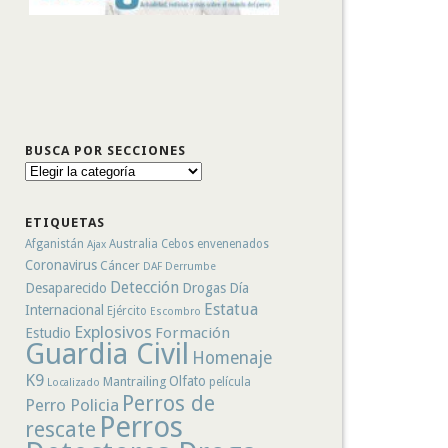
BUSCA POR SECCIONES
Busca
por
secciones
ETIQUETAS
Afganistán
Australia
Cebos envenenados
Ajax
Coronavirus
Cáncer
DAF
Derrumbe
Detección
Desaparecido
Drogas
Día
Estatua
Internacional
Ejército
Escombro
Explosivos
Formación
Estudio
Guardia Civil
Homenaje
K9
Olfato
Mantrailing
película
Localizado
Perros de
Perro Policia
Perros
rescate