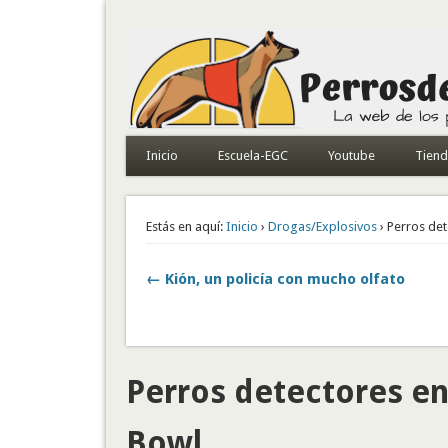
Todo sobre perros de búsqueda y detectores
Inicio
Escuela-EGC
Youtube
Tien
Estás en aquí:
Inicio
›
Drogas/Explosivos
› Perros det
← Kión, un policía con mucho olfato
Perros detectores en
Bowl