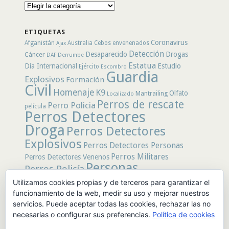
Busca
por
secciones
ETIQUETAS
Coronavirus
Afganistán
Australia
Cebos envenenados
Ajax
Detección
Desaparecido
Drogas
Cáncer
DAF
Derrumbe
Estatua
Día Internacional
Estudio
Ejército
Escombro
Guardia
Explosivos
Formación
Civil
Homenaje
K9
Olfato
Mantrailing
Localizado
Perros de rescate
Perro Policia
película
Perros Detectores
Droga
Perros Detectores
Explosivos
Perros Detectores Personas
Perros Militares
Perros Detectores Venenos
Personas
Perros Policía
Desaparecidas
Utilizamos cookies propias y de terceros para garantizar el
Policía
Policía Local
rastro
Policía Nacional
funcionamiento de la web, medir su uso y mejorar nuestros
rescate
Restos
servicios. Puede aceptar todas las cookies, rechazar las no
Terremoto
Tertulias Caninas
Unidad
humanos
necesarias o configurar sus preferencias.
Política de cookies
canina
Veneno
Video