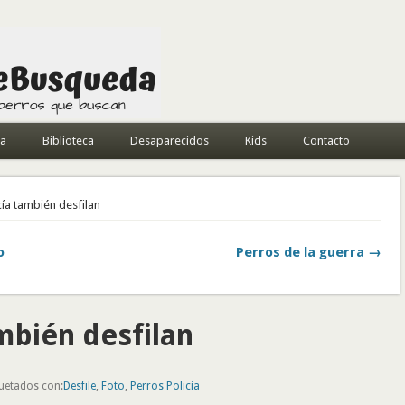
da
Biblioteca
Desaparecidos
Kids
Contacto
cía también desfilan
o
Perros de la guerra →
mbién desfilan
quetados con:
Desfile
,
Foto
,
Perros Policía