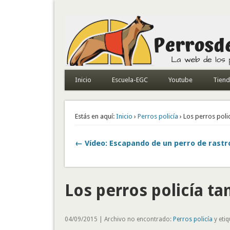
Todo sobre perros de búsqueda y detectores
Inicio
Escuela-EGC
Youtube
Tien
Estás en aquí:
Inicio
›
Perros policía
› Los perros poli
← Vídeo: Escapando de un perro de rastr
Los perros policía ta
04/09/2015 | Archivo no encontrado:
Perros policía
y eti