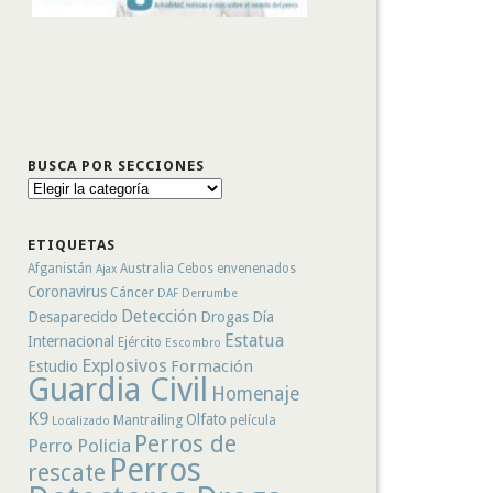
BUSCA POR SECCIONES
Busca
por
secciones
ETIQUETAS
Afganistán
Australia
Cebos envenenados
Ajax
Coronavirus
Cáncer
DAF
Derrumbe
Detección
Desaparecido
Drogas
Día
Estatua
Internacional
Ejército
Escombro
Explosivos
Formación
Estudio
Guardia Civil
Homenaje
K9
Olfato
Mantrailing
película
Localizado
Perros de
Perro Policia
Perros
rescate