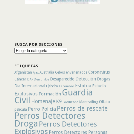
BUSCA POR SECCIONES
Busca
por
secciones
ETIQUETAS
Coronavirus
Afganistán
Australia
Cebos envenenados
Ajax
Detección
Desaparecido
Drogas
Cáncer
DAF
Derrumbe
Estatua
Día Internacional
Estudio
Ejército
Escombro
Guardia
Explosivos
Formación
Civil
Homenaje
K9
Olfato
Mantrailing
Localizado
Perros de rescate
Perro Policia
película
Perros Detectores
Droga
Perros Detectores
Explosivos
Perros Detectores Personas