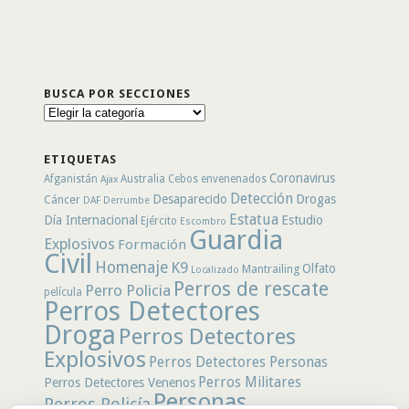
BUSCA POR SECCIONES
Busca
por
secciones
ETIQUETAS
Coronavirus
Afganistán
Australia
Cebos envenenados
Ajax
Detección
Desaparecido
Drogas
Cáncer
DAF
Derrumbe
Estatua
Día Internacional
Estudio
Ejército
Escombro
Guardia
Explosivos
Formación
Civil
Homenaje
K9
Olfato
Mantrailing
Localizado
Perros de rescate
Perro Policia
película
Perros Detectores
Droga
Perros Detectores
Explosivos
Perros Detectores Personas
Perros Militares
Perros Detectores Venenos
Personas
Perros Policía