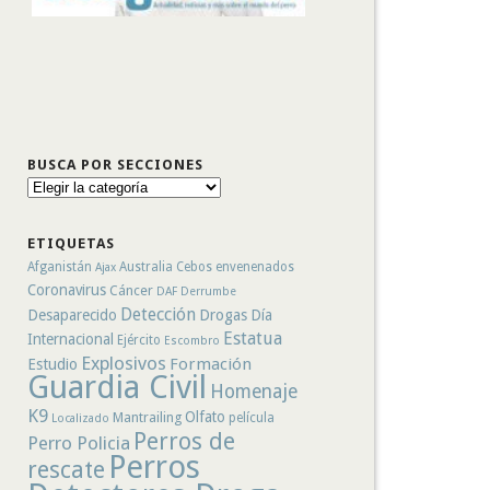
BUSCA POR SECCIONES
Busca
por
secciones
ETIQUETAS
Afganistán
Australia
Cebos envenenados
Ajax
Coronavirus
Cáncer
DAF
Derrumbe
Detección
Desaparecido
Drogas
Día
Estatua
Internacional
Ejército
Escombro
Explosivos
Formación
Estudio
Guardia Civil
Homenaje
K9
Olfato
Mantrailing
película
Localizado
Perros de
Perro Policia
Perros
rescate