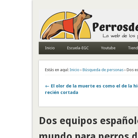
Todo sobre perros de búsqueda y detectores
Inicio
Escuela-EGC
Youtube
Tien
Estás en aquí:
Inicio
›
Búsqueda de personas
› Dos e
← El olor de la muerte es como el de la h
recién cortada
Dos equipos español
mundo para perros d