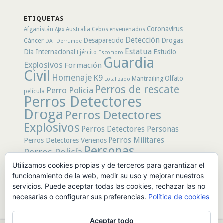
por
secciones
ETIQUETAS
Coronavirus
Afganistán
Australia
Cebos envenenados
Ajax
Detección
Desaparecido
Drogas
Cáncer
DAF
Derrumbe
Estatua
Día Internacional
Estudio
Ejército
Escombro
Guardia
Explosivos
Formación
Civil
Homenaje
K9
Olfato
Mantrailing
Localizado
Perros de rescate
Perro Policia
película
Perros Detectores
Droga
Perros Detectores
Explosivos
Perros Detectores Personas
Perros Militares
Perros Detectores Venenos
Personas
Perros Policía
Desaparecidas
Utilizamos cookies propias y de terceros para garantizar el
Policía
Policía Local
rastro
Policía Nacional
funcionamiento de la web, medir su uso y mejorar nuestros
rescate
Restos
servicios. Puede aceptar todas las cookies, rechazar las no
Terremoto
Tertulias Caninas
Unidad
humanos
necesarias o configurar sus preferencias.
Política de cookies
canina
Veneno
Video
Aceptar todo