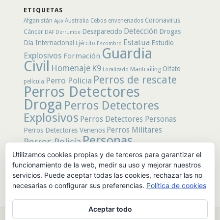
secciones
ETIQUETAS
Coronavirus
Afganistán
Australia
Cebos envenenados
Ajax
Detección
Desaparecido
Drogas
Cáncer
DAF
Derrumbe
Estatua
Día Internacional
Estudio
Ejército
Escombro
Guardia
Explosivos
Formación
Civil
Homenaje
K9
Olfato
Mantrailing
Localizado
Perros de rescate
Perro Policia
película
Perros Detectores
Droga
Perros Detectores
Explosivos
Perros Detectores Personas
Perros Militares
Perros Detectores Venenos
Personas
Perros Policía
Desaparecidas
Utilizamos cookies propias y de terceros para garantizar el
Policía
Policía Local
rastro
Policía Nacional
funcionamiento de la web, medir su uso y mejorar nuestros
rescate
Restos
servicios. Puede aceptar todas las cookies, rechazar las no
Terremoto
Tertulias Caninas
Unidad
humanos
necesarias o configurar sus preferencias.
Política de cookies
canina
Veneno
Video
Aceptar todo
© 2026 PerrosdeBusqueda |
Política de Privacidad y Aviso Legal
|