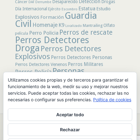
Detección
Desaparecido
Drogas
Cáncer
DAF
Derrumbe
Estatua
Día Internacional
Estudio
Ejército
Escombro
Guardia
Explosivos
Formación
Civil
Homenaje
K9
Olfato
Mantrailing
Localizado
Perros de rescate
Perro Policia
película
Perros Detectores
Droga
Perros Detectores
Explosivos
Perros Detectores Personas
Perros Militares
Perros Detectores Venenos
Personas
Perros Policía
Desaparecidas
Utilizamos cookies propias y de terceros para garantizar el
Policía
Policía Local
rastro
Policía Nacional
funcionamiento de la web, medir su uso y mejorar nuestros
rescate
Restos
servicios. Puede aceptar todas las cookies, rechazar las no
Terremoto
Tertulias Caninas
Unidad
humanos
necesarias o configurar sus preferencias.
Política de cookies
canina
Veneno
Video
Aceptar todo
© 2026 PerrosdeBusqueda |
Política de Privacidad y Aviso Legal
|
Rechazar
Sobre nosotros
|
Publicidad