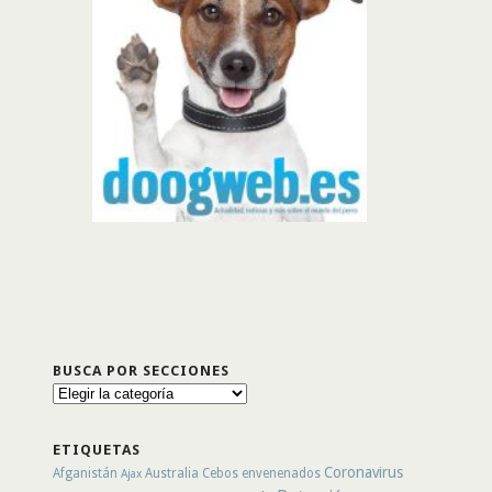
BUSCA POR SECCIONES
Busca
por
secciones
ETIQUETAS
Coronavirus
Afganistán
Australia
Cebos envenenados
Ajax