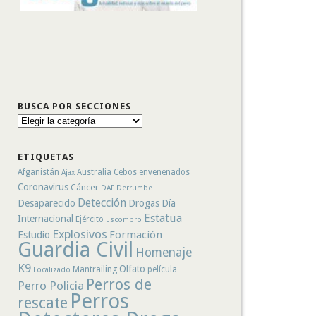
BUSCA POR SECCIONES
Busca
por
secciones
ETIQUETAS
Afganistán
Australia
Cebos envenenados
Ajax
Coronavirus
Cáncer
DAF
Derrumbe
Detección
Desaparecido
Drogas
Día
Estatua
Internacional
Ejército
Escombro
Explosivos
Formación
Estudio
Guardia Civil
Homenaje
K9
Olfato
Mantrailing
película
Localizado
Perros de
Perro Policia
Perros
rescate