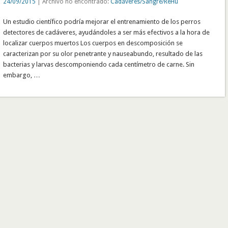
24/09/2015
| Archivo no encontrado:
Cadáveres/Sangre/ReHu
Un estudio científico podría mejorar el entrenamiento de los perros
detectores de cadáveres, ayudándoles a ser más efectivos a la hora de
localizar cuerpos muertos Los cuerpos en descomposición se
caracterizan por su olor penetrante y nauseabundo, resultado de las
bacterias y larvas descomponiendo cada centímetro de carne. Sin
embargo, …