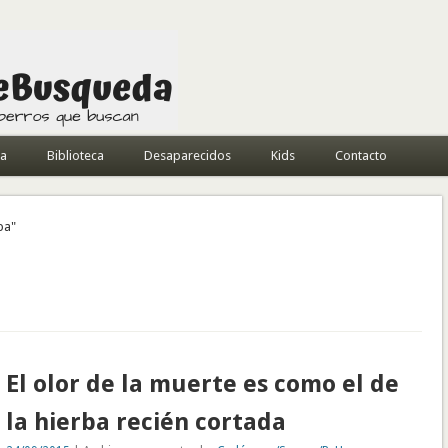
da
Biblioteca
Desaparecidos
Kids
Contacto
ba"
El olor de la muerte es como el de
la hierba recién cortada