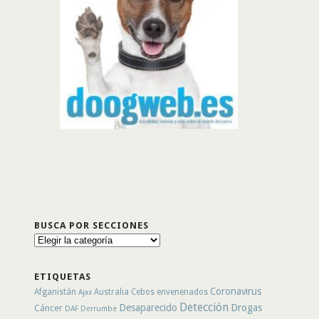
BUSCA POR SECCIONES
Busca
por
secciones
ETIQUETAS
Coronavirus
Afganistán
Australia
Cebos envenenados
Ajax
Detección
Desaparecido
Drogas
Cáncer
DAF
Derrumbe