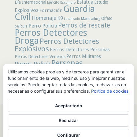
Estatua
Día Internacional
Estudio
Ejército
Escombro
Guardia
Explosivos
Formación
Civil
Homenaje
K9
Olfato
Mantrailing
Localizado
Perros de rescate
Perro Policia
película
Perros Detectores
Droga
Perros Detectores
Explosivos
Perros Detectores Personas
Perros Militares
Perros Detectores Venenos
Personas
Perros Policía
Desaparecidas
Utilizamos cookies propias y de terceros para garantizar el
Policía
Policía Local
rastro
Policía Nacional
funcionamiento de la web, medir su uso y mejorar nuestros
rescate
Restos
servicios. Puede aceptar todas las cookies, rechazar las no
Terremoto
Tertulias Caninas
Unidad
humanos
necesarias o configurar sus preferencias.
Política de cookies
canina
Veneno
Video
Aceptar todo
© 2026 PerrosdeBusqueda |
Política de Privacidad y Aviso Legal
|
Rechazar
Sobre nosotros
|
Publicidad
Configurar