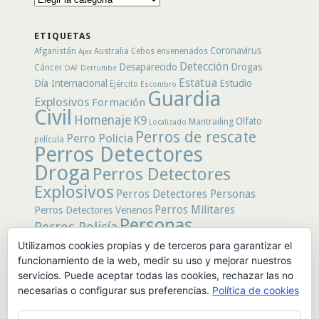
por
secciones
ETIQUETAS
Coronavirus
Afganistán
Australia
Cebos envenenados
Ajax
Detección
Desaparecido
Drogas
Cáncer
DAF
Derrumbe
Estatua
Día Internacional
Estudio
Ejército
Escombro
Guardia
Explosivos
Formación
Civil
Homenaje
K9
Olfato
Mantrailing
Localizado
Perros de rescate
Perro Policia
película
Perros Detectores
Droga
Perros Detectores
Explosivos
Perros Detectores Personas
Perros Militares
Perros Detectores Venenos
Personas
Perros Policía
Desaparecidas
Utilizamos cookies propias y de terceros para garantizar el
Policía
Policía Local
rastro
Policía Nacional
funcionamiento de la web, medir su uso y mejorar nuestros
rescate
Restos
servicios. Puede aceptar todas las cookies, rechazar las no
Terremoto
Tertulias Caninas
Unidad
humanos
necesarias o configurar sus preferencias.
Política de cookies
canina
Veneno
Video