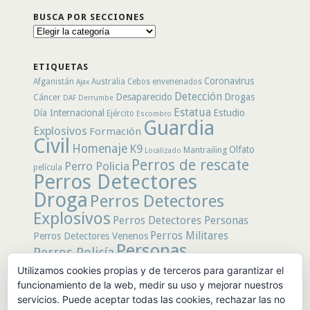
BUSCA POR SECCIONES
Busca
por
secciones
ETIQUETAS
Coronavirus
Afganistán
Australia
Cebos envenenados
Ajax
Detección
Desaparecido
Drogas
Cáncer
DAF
Derrumbe
Estatua
Día Internacional
Estudio
Ejército
Escombro
Guardia
Explosivos
Formación
Civil
Homenaje
K9
Olfato
Mantrailing
Localizado
Perros de rescate
Perro Policia
película
Perros Detectores
Droga
Perros Detectores
Explosivos
Perros Detectores Personas
Perros Militares
Perros Detectores Venenos
Personas
Perros Policía
Desaparecidas
Utilizamos cookies propias y de terceros para garantizar el
Policía
Policía Local
rastro
Policía Nacional
funcionamiento de la web, medir su uso y mejorar nuestros
rescate
Restos
servicios. Puede aceptar todas las cookies, rechazar las no
Terremoto
Tertulias Caninas
Unidad
humanos