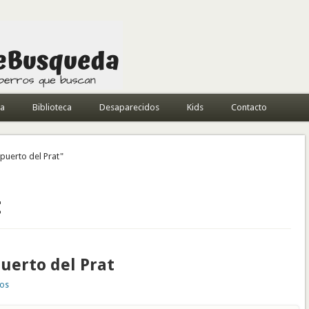
da
Biblioteca
Desaparecidos
Kids
Contacto
puerto del Prat"
t
uerto del Prat
vos