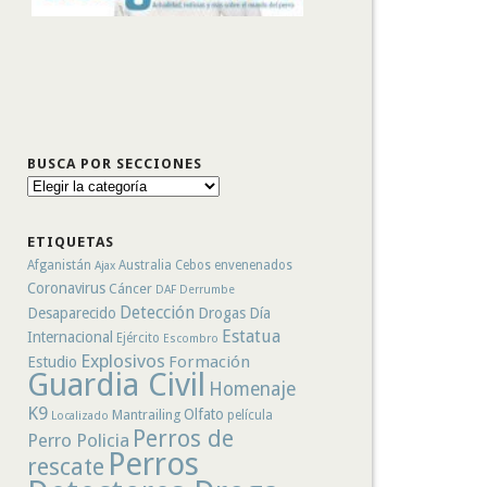
BUSCA POR SECCIONES
Busca
por
secciones
ETIQUETAS
Afganistán
Australia
Cebos envenenados
Ajax
Coronavirus
Cáncer
DAF
Derrumbe
Detección
Desaparecido
Drogas
Día
Estatua
Internacional
Ejército
Escombro
Explosivos
Formación
Estudio
Guardia Civil
Homenaje
K9
Olfato
Mantrailing
película
Localizado
Perros de
Perro Policia
Perros
rescate