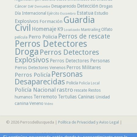
Detección
Desaparecido
Drogas
Cáncer
DAF
Derrumbe
Estatua
Día Internacional
Estudio
Ejército
Escombro
Guardia
Explosivos
Formación
Civil
Homenaje
K9
Olfato
Mantrailing
Localizado
Perros de rescate
Perro Policia
película
Perros Detectores
Droga
Perros Detectores
Explosivos
Perros Detectores Personas
Perros Militares
Perros Detectores Venenos
Personas
Perros Policía
Desaparecidas
Policía
Policía Local
rastro
Policía Nacional
rescate
Restos
Terremoto
Tertulias Caninas
Unidad
humanos
canina
Veneno
Video
© 2026 PerrosdeBusqueda |
Política de Privacidad y Aviso Legal
|
Sobre nosotros
|
Publicidad