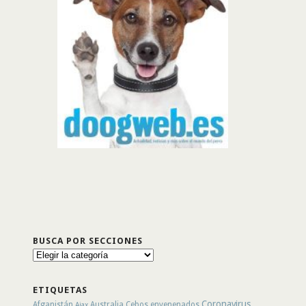
BUSCA POR SECCIONES
Busca
por
secciones
ETIQUETAS
Coronavirus
Afganistán
Australia
Cebos envenenados
Ajax