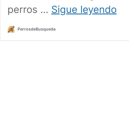
Una
perros …
Sigue leyendo
colecc
de
homen
PerrosdeBusqueda
a
los
perros
de
trabaj